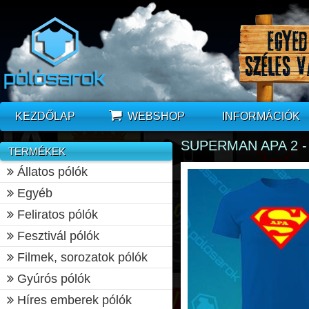
KEZDŐLAP
WEBSHOP
INFORMÁCIÓK
SUPERMAN APA 2 
TERMÉKEK
Állatos pólók
Egyéb
Feliratos pólók
Fesztivál pólók
Filmek, sorozatok pólók
Gyúrós pólók
Híres emberek pólók