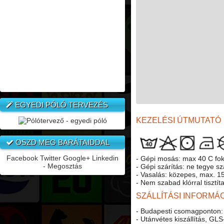
EGYEDI PÓLÓ TERVEZÉS
KEZELÉSI ÚTMUTATÓ
OSZD MEG BARÁTAIDDAL
Facebook
Twitter
Google+
Linkedin
- Gépi mosás: max 40 C fok
- Megosztás
- Gépi szárítás: ne tegye sz
- Vasalás: közepes, max. 150
- Nem szabad klórral tisztítan
SZÁLLÍTÁSI INFORMÁ
- Budapesti csomagponton:
- Utánvétes kiszállítás, GLS