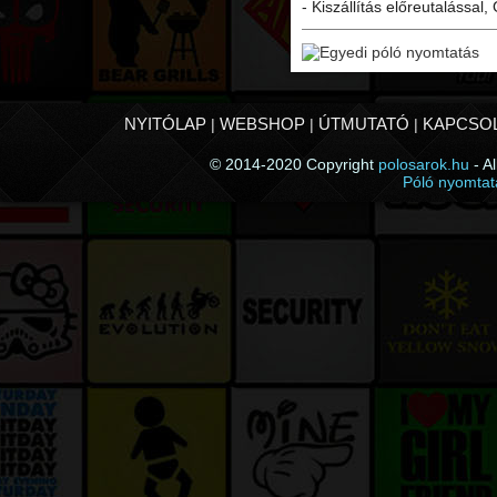
- Kiszállítás előreutalással,
NYITÓLAP
WEBSHOP
ÚTMUTATÓ
KAPCSO
|
|
|
© 2014-2020 Copyright
polosarok.hu
- A
Póló nyomtat