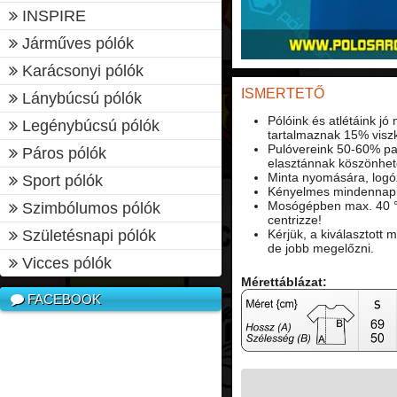
INSPIRE
Járműves pólók
Karácsonyi pólók
ISMERTETŐ
Lánybúcsú pólók
Pólóink és atlétáink j
Legénybúcsú pólók
tartalmaznak 15% viszk
Pulóvereink 50-60% pa
Páros pólók
elasztánnak köszönhet
Minta nyomására, logó
Sport pólók
Kényelmes mindennapi v
Mosógépben max. 40 °
Szimbólumos pólók
centrizze!
Születésnapi pólók
Kérjük, a kiválasztott
de jobb megelőzni.
Vicces pólók
Mérettáblázat:
FACEBOOK